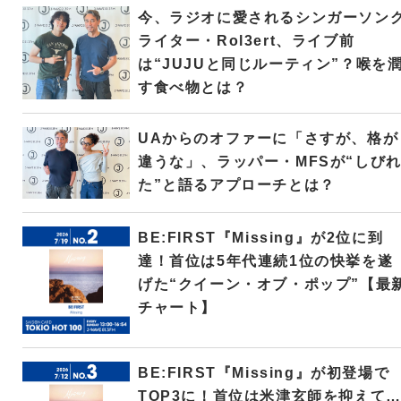
今、ラジオに愛されるシンガーソン
ライター・Rol3ert、ライブ前
は“JUJUと同じルーティン”？喉を
す食べ物とは？
UAからのオファーに「さすが、格が
違うな」、ラッパー・MFSが“しび
た”と語るアプローチとは？
BE:FIRST『Missing』が2位に到
達！首位は5年代連続1位の快挙を遂
げた“クイーン・オブ・ポップ”【最
チャート】
BE:FIRST『Missing』が初登場で
TOP3に！首位は米津玄師を抑えて