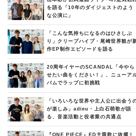
を語る「10年のダイジェストのよう
な公演に」
「こんな気持ちになるのはひさしぶ
り」クリープハイプ・尾崎世界観が
作EP制作エピソードを語る
20周年イヤーのSCANDAL「今やら
せたい曲をください！」、ニューア
バムでラップに初挑戦
「いろいろな世界や主人公に出会う
が楽しみ」adieu・上白石萌歌が語
る、音楽活動と役者業の共通点
『ONE PIECE』ED主題歌に抜擢！