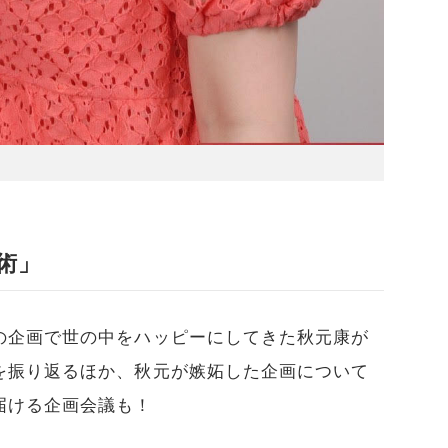
術」
の企画で世の中をハッピーにしてきた秋元康が
を振り返るほか、秋元が嫉妬した企画について
届ける企画会議も！