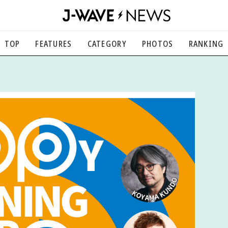
TOP
FEATURES
CATEGORY
PHOTOS
RANKING
音楽
楽曲の裏側から、こぼれ話まで
エンタメ
映画、芸能、舞台、スポーツなど
カルチャー
アート、文芸、マンガなど
ライフスタイル
食、健康、美容…暮らし豊かに
社会
国内、海外の気になるトピック