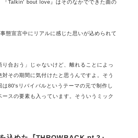
lkin' bout love』はそのなかでできた曲の
、今市が緊急事態宣言中にリアルに感じた思いが込められて
語り合おう」じゃないけど、離れることによっ
絶対その期間に気付けたと思うんですよ。そう
は80'sリバイバルというテーマの元で制作し
ベースの要素も入っています。そういうミック
。
込めた『THROWBACK pt.2』