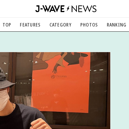
TOP
FEATURES
CATEGORY
PHOTOS
RANKING
音楽
楽曲の裏側から、こぼれ話まで
エンタメ
映画、芸能、舞台、スポーツなど
カルチャー
アート、文芸、マンガなど
ライフスタイル
食、健康、美容…暮らし豊かに
社会
国内、海外の気になるトピック