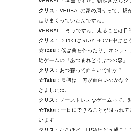
VERBAL
：本当ですか。朝起きたらジ
クリス
：VERBALの家の周りって、坂
走りまくっていたんですね。
VERBAL
：そうですね。走ることは日
クリス
：☆TakuはSTAY HOME中
☆Taku
：僕は曲を作ったり、オンライ
近ゲームの『あつまれどうぶつの森』
クリス
：あつ森って面白いですか？
☆Taku
：最初は「何が面白いのかな？
きましたね。
クリス
：ノーストレスなゲームって、
☆Taku
：一日にできることが限られて
います。
クリス
：なるほど。LISAはどう過ご