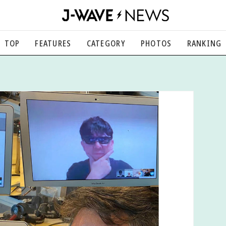
TOP
FEATURES
CATEGORY
PHOTOS
RANKING
音楽
楽曲の裏側から、こぼれ話まで
エンタメ
映画、芸能、舞台、スポーツなど
カルチャー
アート、文芸、マンガなど
ライフスタイル
食、健康、美容…暮らし豊かに
社会
国内、海外の気になるトピック