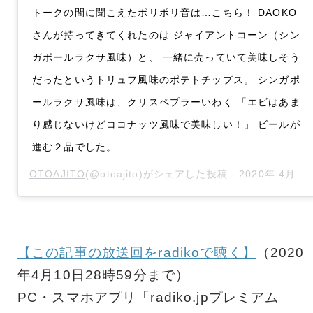
トークの間に聞こえたポリポリ音は…こちら！ DAOKO
さんが持ってきてくれたのは ジャイアントコーン（シン
ガポールラクサ風味）と、 一緒に売っていて美味しそう
だったというトリュフ風味のポテトチップス。 シンガポ
ールラクサ風味は、クリスペプラーいわく 「エビはあま
り感じないけどココナッツ風味で美味しい！」 ビールが
進む２品でした。
OTOAJITO
(@otoajito)がシェアした投稿 -
2020年 4月月2日午後9時43分PDT
【この記事の放送回をradikoで聴く】
（2020
年4月10日28時59分まで）
PC・スマホアプリ「radiko.jpプレミアム」