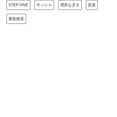
STEP ONE
サッシャ
増井なぎさ
音楽
香取慎吾