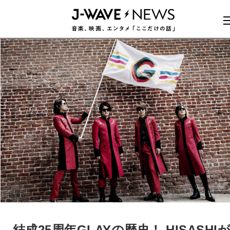
結成25周年GLAYの歴史！ HISASHI