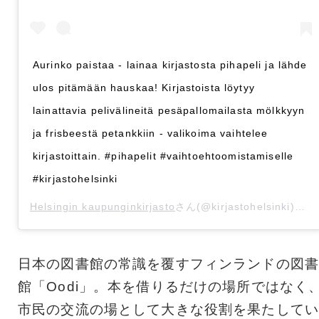
Aurinko paistaa - lainaa kirjastosta pihapeli ja lähde
ulos pitämään hauskaa! Kirjastoista löytyy
lainattavia pelivälineitä pesäpallomailasta mölkkyyn
ja frisbeestä petankkiin - valikoima vaihtelee
kirjastoittain. #pihapelit #vaihtoehtoomistamiselle
#kirjastohelsinki
Helsingin kaupunginkirjasto
さん(@kirjastohelsinki)がシェアした投稿 -
日本の図書館の常識を覆すフィンランドの図書
館「Oodi」。本を借りるだけの場所ではなく
市民の交流の場として大きな役割を果たしてい