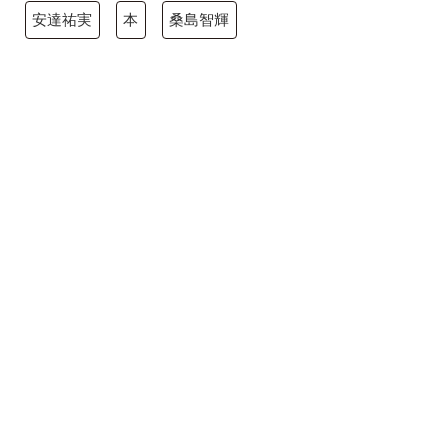
安達祐実
本
桑島智輝