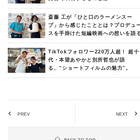
斎藤 工が「ひと口のラーメンスー
プ」から感じたこととは？プロデュ
スを手掛けた短編映画への想いを語
TikTokフォロワー220万人超！ 超十
代・本望あやかと別所哲也が語
る、“ショートフィルムの魅力”。
PREV
NEXT