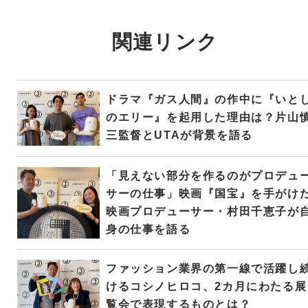
関連リンク
ドラマ『ガス人間』の作中に『いと
のエリー』を起用した理由は？片山
三監督とUTAが背景を語る
「見えない部分を作るのがプロデュ
サーの仕事」映画『国宝』を手がけ
映画プロデューサー・村田千恵子が
身の仕事を語る
ファッション業界の第一線で活躍し
けるコシノヒロコ、2カ月にわたる展
覧会で表現するものとは？