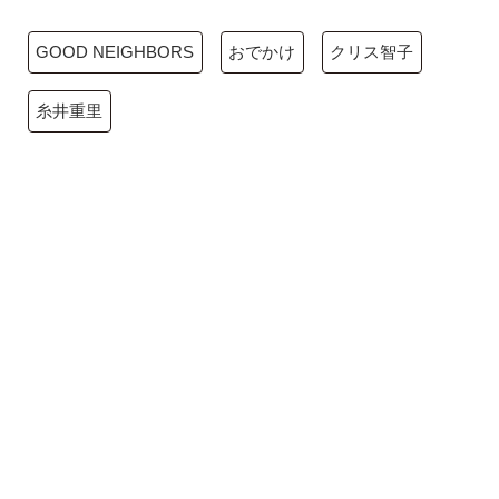
GOOD NEIGHBORS
おでかけ
クリス智子
糸井重里