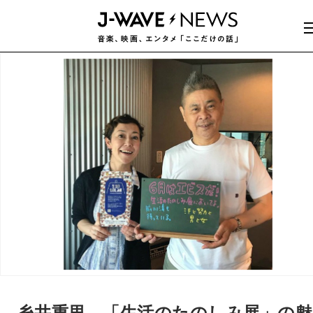
糸井重里、「生活のたのしみ展」の魅