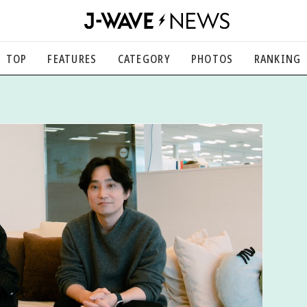
TOP
FEATURES
CATEGORY
PHOTOS
RANKING
音楽
楽曲の裏側から、こぼれ話まで
エンタメ
映画、芸能、舞台、スポーツなど
カルチャー
アート、文芸、マンガなど
ライフスタイル
食、健康、美容…暮らし豊かに
社会
国内、海外の気になるトピック