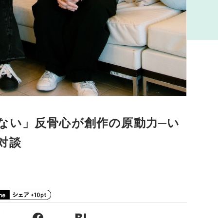
ない」反骨心が創作の原動力─い
対談