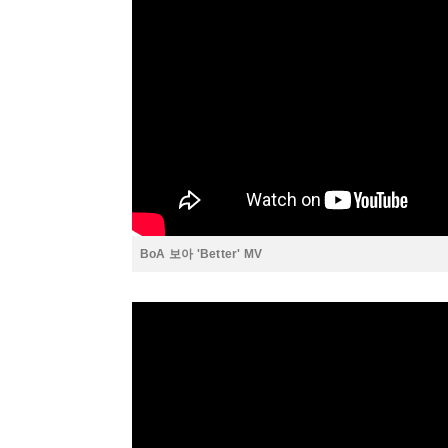
BoA 보아 'Better' MV