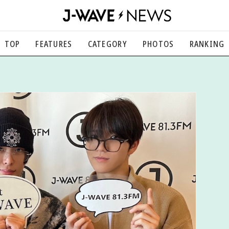
TOP
FEATURES
CATEGORY
PHOTOS
RANKING
音楽
楽曲の裏側から、こぼれ話まで
エンタメ
映画、芸能、舞台、スポーツなど
カルチャー
アート、文芸、マンガなど
ライフスタイル
食、健康、美容…暮らし豊かに
社会
国内、海外の気になるトピック