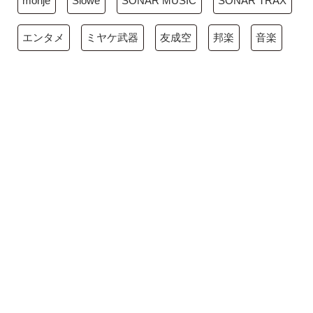
monje
Slowe
SONAR MUSIC
SONAR TRAX
エンタメ
ミヤケ武器
友成空
邦楽
音楽