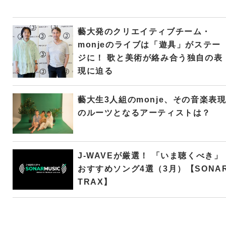
藝大発のクリエイティブチーム・
monjeのライブは「遊具」がステー
ジに！ 歌と美術が絡み合う独自の表
現に迫る
藝大生3人組のmonje、その音楽表
のルーツとなるアーティストは？
J-WAVEが厳選！ 「いま聴くべき」
おすすめソング4選（3月）【SONA
TRAX】