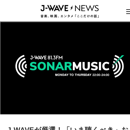
J-WAVEが厳選！「いま聴くべき」お