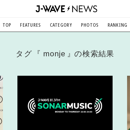
TOP
FEATURES
CATEGORY
PHOTOS
RANKING
音楽
楽曲の裏側から、こぼれ話まで
エンタメ
タグ
monje
の検索結果
映画、芸能、舞台、スポーツなど
カルチャー
アート、文芸、マンガなど
ライフスタイル
食、健康、美容…暮らし豊かに
社会
国内、海外の気になるトピック