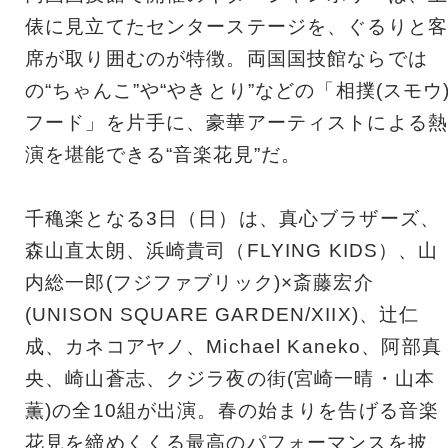
俵に見立てたセンターステージを、ぐるりと客
席が取り囲むのが特徴。両国国技館ならでは
の“ちゃんこ”や“やきとり”などの「相撲(スモウ
フード」を片手に、豪華アーティストによる熱
演を堪能できる“音楽花見”だ。
千穐楽となる3日（日）は、真心ブラザーズ、
森山直太朗、浜崎貴司（FLYING KIDS）、山
内総一郎(フジファブリック)×斎藤宏介
(UNISON SQUARE GARDEN/XIIX)、辻仁
成、カネコアヤノ、Michael Kaneko、阿部真
央、崎山蒼志、クジラ夜の街(宮崎一晴・山本
薫)の全10組が出演。春の始まりを告げる音楽
花見を締めくくる最高のパフォーマンスを披