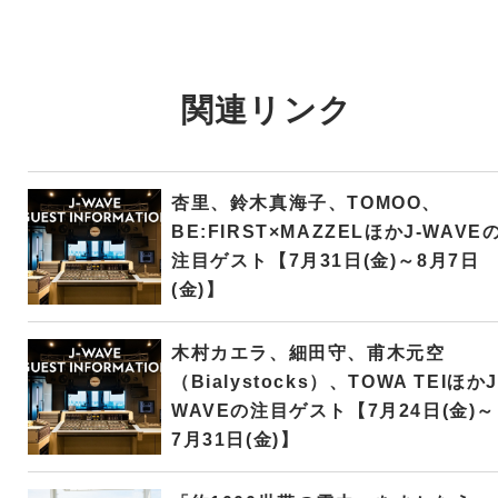
関連リンク
杏里、鈴木真海子、TOMOO、
BE:FIRST×MAZZELほかJ-WAVE
注目ゲスト【7月31日(金)～8月7日
(金)】
木村カエラ、細田守、甫木元空
（Bialystocks）、TOWA TEIほかJ
WAVEの注目ゲスト【7月24日(金)～
7月31日(金)】