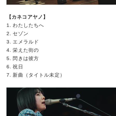
【カネコアヤノ】
1. わたしたちへ
2. セゾン
3. エメラルド
4. 栄えた街の
5. 閃きは彼方
6. 祝日
7. 新曲（タイトル未定）