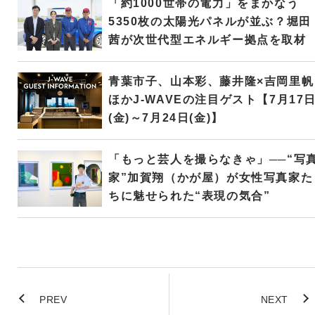
「約1000世帯の電力」をまかなう
5350枚の太陽光パネルが並ぶ？堀田
茜が次世代型エネルギー拠点を取材
青葉市子、山本彩、藤井隆×吉岡里帆
ほかJ-WAVEの注目ゲスト【7月17
(金)～7月24日(金)】
「もっと芸人を撮らなきゃ」──“写
家”加賀翔（かが屋）が女性写真家た
ちに魅せられた“表現の気合”
PREV
NEXT