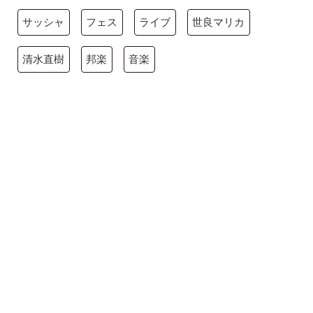
サッシャ
フェス
ライブ
世良マリカ
清水直樹
邦楽
音楽