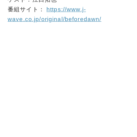
番組サイト：
https://www.j-
wave.co.jp/original/beforedawn/