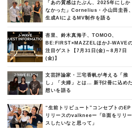
「あの質感はたぶん、2025年にしか
なかった」Cornelius・小山田圭吾
生成AIによるMV制作を語る
杏里、鈴木真海子、TOMOO、
BE:FIRST×MAZZELほかJ-WAVE
注目ゲスト【7月31日(金)～8月7日
(金)】
文芸評論家・三宅香帆が考える「推
し」「夫婦」とは… 新刊2冊に込め
想いを語る
“生前トリビュート”コンセプトのEP
リリースのvalkneeー「B面をリリ
スしたいなと思って」