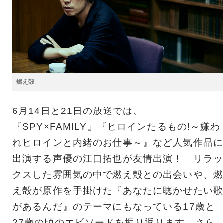
燃え殻
6月14日と21日の放送では、
『SPY×FAMILY』『ヒロインたるもの!～嫌わ
れヒロインと内緒のお仕事～』など人気作品に
出演する声優の江口拓也が友情出演！ リラッ
クスした雰囲気の中で燃え殻との出会いや、燃
え殻が原作を手掛けた『あなたに聴かせたい歌
があるんだ』のテーマにもなっている17歳と
27歳の頃のエピソードを振り返ります。さら