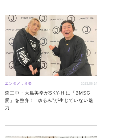
エンタメ , 音楽
2023.06.14
森三中・大島美幸がSKY-HIに「BMSG
愛」を熱弁！ “ゆるみ”が生じていない魅
力