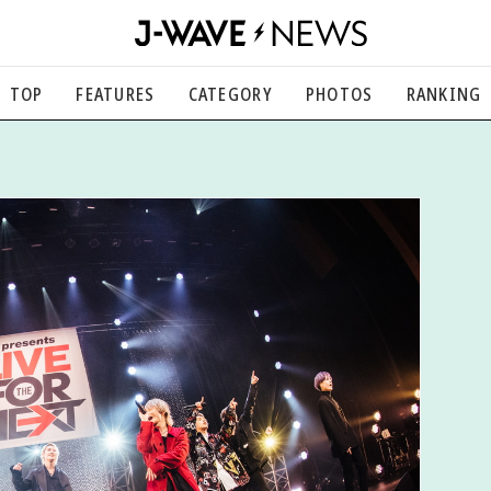
TOP
FEATURES
CATEGORY
PHOTOS
RANKING
音楽
楽曲の裏側から、こぼれ話まで
エンタメ
映画、芸能、舞台、スポーツなど
カルチャー
アート、文芸、マンガなど
ライフスタイル
食、健康、美容…暮らし豊かに
社会
国内、海外の気になるトピック