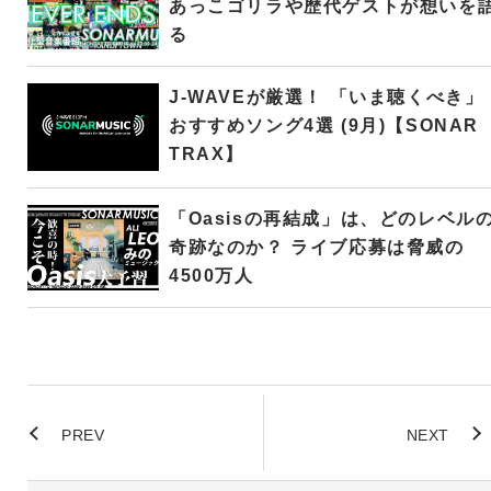
あっこゴリラや歴代ゲストが想いを
る
J-WAVEが厳選！ 「いま聴くべき」
おすすめソング4選 (9月)【SONAR
TRAX】
「Oasisの再結成」は、どのレベル
奇跡なのか？ ライブ応募は脅威の
4500万人
PREV
NEXT