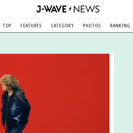
TOP
FEATURES
CATEGORY
PHOTOS
RANKING
音楽
楽曲の裏側から、こぼれ話まで
エンタメ
映画、芸能、舞台、スポーツなど
カルチャー
アート、文芸、マンガなど
ライフスタイル
食、健康、美容…暮らし豊かに
社会
国内、海外の気になるトピック