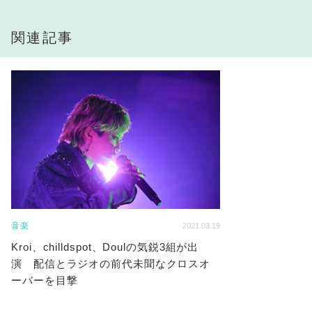
関連記事
音楽
2021.03.19
Kroi、chilldspot、Doulの気鋭3組が出
演 配信とラジオの前代未聞なクロスオ
ーバーを目撃