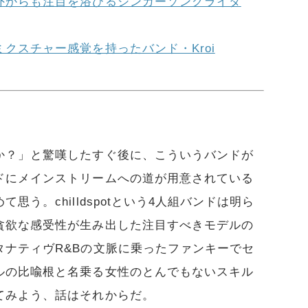
外からも注目を浴びるシンガーソングライタ
クスチャー感覚を持ったバンド・Kroi
か？」と驚嘆したすぐ後に、こういうバンドが
ドにメインストリームへの道が用意されている
う。chilldspotという4人組バンドは明ら
貪欲な感受性が生み出した注目すべきモデルの
タナティヴR&Bの文脈に乗ったファンキーでセ
ルの比喩根と名乗る女性のとんでもないスキル
てみよう、話はそれからだ。