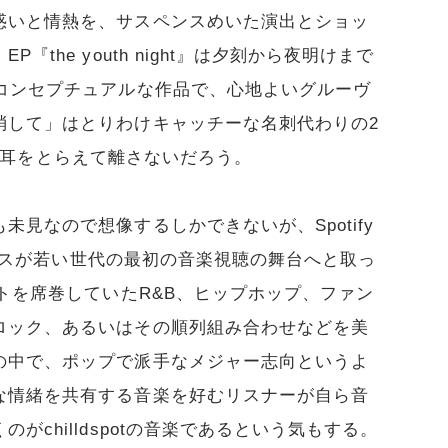
惑いと情熱を、サスペンスめいた演出とショッ
the youth night』は夕刻から夜明けまで
くコンセプチュアルな作品で、心地よいグルーヴ
消して」はとりわけキャッチーな名刺代わりの2
く者の耳をとらえて離さないだろう。
見なので想像するしかできないが、Spotify
サービスが若い世代の最初の音楽視聴の舞台へと取っ
ートを席巻していたR&B、ヒップホップ、ファン
ロック、あるいはその順列組み合わせなどを美
の中で、ポップで派手なメジャー志向というよ
な情緒を共有する音楽を好むリスナーが自ら音
chilldspotの音楽であるという気もする。