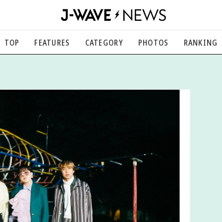
TOP
FEATURES
CATEGORY
PHOTOS
RANKING
音楽
楽曲の裏側から、こぼれ話まで
エンタメ
映画、芸能、舞台、スポーツなど
カルチャー
アート、文芸、マンガなど
ライフスタイル
食、健康、美容…暮らし豊かに
社会
国内、海外の気になるトピック