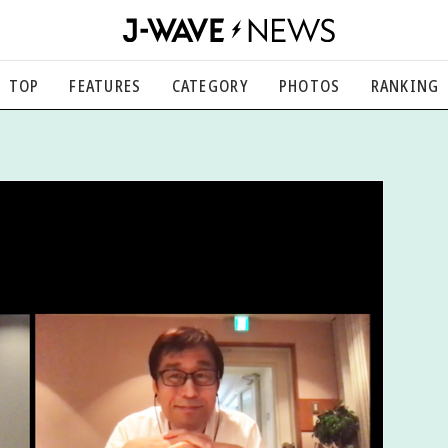
TOP
FEATURES
CATEGORY
PHOTOS
RANKING
音楽
楽曲の裏側から、こぼれ話まで
エンタメ
映画、芸能、舞台、スポーツなど
カルチャー
アート、文芸、マンガなど
ライフスタイル
食、健康、美容…暮らし豊かに
社会
国内、海外の気になるトピック