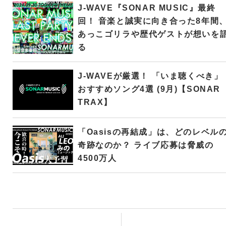
J-WAVE『SONAR MUSIC』最終
回！ 音楽と誠実に向き合った8年間
あっこゴリラや歴代ゲストが想いを
る
J-WAVEが厳選！ 「いま聴くべき」
おすすめソング4選 (9月)【SONAR
TRAX】
「Oasisの再結成」は、どのレベル
奇跡なのか？ ライブ応募は脅威の
4500万人