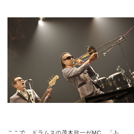
ここで、ドラムスの茂木欣一がMC。「J-