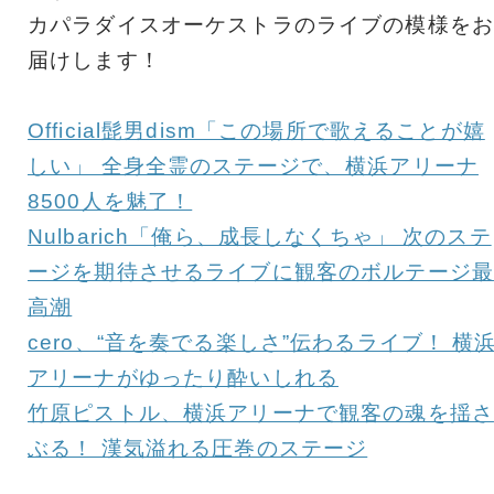
カパラダイスオーケストラのライブの模様をお
届けします！
Official髭男dism「この場所で歌えることが嬉
しい」 全身全霊のステージで、横浜アリーナ
8500人を魅了！
Nulbarich「俺ら、成長しなくちゃ」 次のステ
ージを期待させるライブに観客のボルテージ最
高潮
cero、“音を奏でる楽しさ”伝わるライブ！ 横
アリーナがゆったり酔いしれる
竹原ピストル、横浜アリーナで観客の魂を揺さ
ぶる！ 漢気溢れる圧巻のステージ