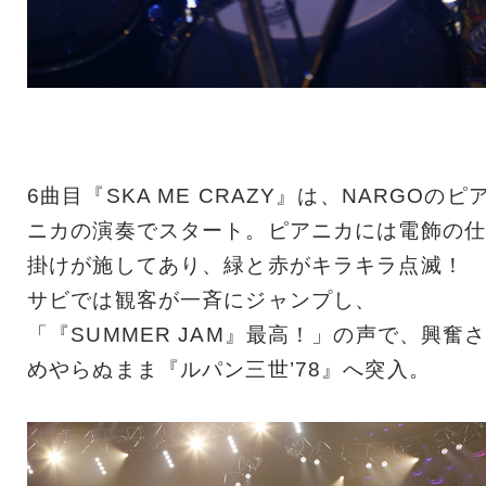
6曲目『SKA ME CRAZY』は、NARGOのピ
ニカの演奏でスタート。ピアニカには電飾の仕
掛けが施してあり、緑と赤がキラキラ点滅！
サビでは観客が一斉にジャンプし、
「『SUMMER JAM』最高！」の声で、興奮
めやらぬまま『ルパン三世’78』へ突入。