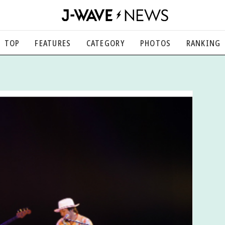
TOP
FEATURES
CATEGORY
PHOTOS
RANKING
音楽
楽曲の裏側から、こぼれ話まで
エンタメ
映画、芸能、舞台、スポーツなど
カルチャー
アート、文芸、マンガなど
ライフスタイル
食、健康、美容…暮らし豊かに
社会
国内、海外の気になるトピック