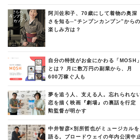
阿川佐和子、70歳にして着物の奥深
さを知る─“チンプンカンプン”から
楽しみ方は？
自分の特技がお金にかわる「MOSH
とは？ 月に数万円の副業から、月
600万稼ぐ人も
夢を追う人、支える人。忘れられな
恋を描く映画『劇場』の裏話を行定
勲監督が明かす
中井智彦×別所哲也がミュージカルを
語る。ブロードウェイの年内公演中