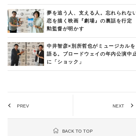
夢を追う人、支える人。忘れられな
恋を描く映画『劇場』の裏話を行定
勲監督が明かす
中井智彦×別所哲也がミュージカルを
語る。ブロードウェイの年内公演中
に「ショック」
PREV
NEXT
BACK TO TOP