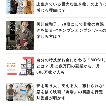
上生きている巨大な生き物」のよう
感じる理由は？
阿川佐和子、70歳にして着物の奥深
さを知る─“チンプンカンプン”から
楽しみ方は？
自分の特技がお金にかわる「MOSH
とは？ 月に数万円の副業から、月
600万稼ぐ人も
夢を追う人、支える人。忘れられな
恋を描く映画『劇場』の裏話を行定
勲監督が明かす