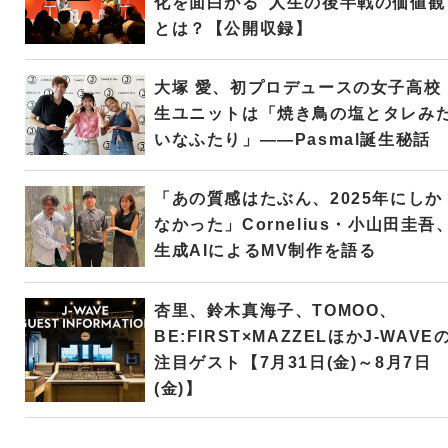
化を面白がる”人生の後半戦の価値観
とは？【公開収録】
大塚 愛、初プロデュースの女子高校
生ユニットは「焼き鳥の塩とタレみ
いなふたり」――Pasmal誕生秘話
「あの質感はたぶん、2025年にしか
なかった」Cornelius・小山田圭吾
生成AIによるMV制作を語る
杏里、鈴木真海子、TOMOO、
BE:FIRST×MAZZELほかJ-WAVE
注目ゲスト【7月31日(金)～8月7日
(金)】