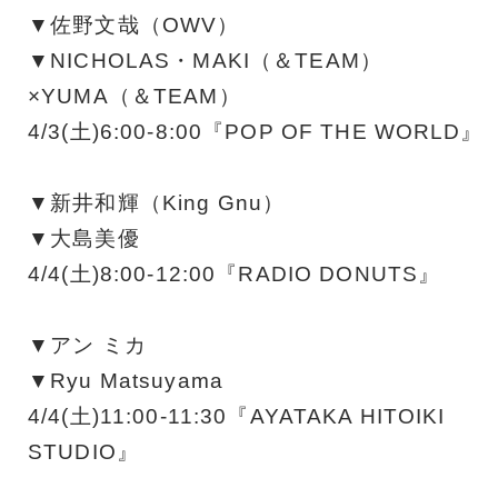
▼佐野文哉（OWV）
▼NICHOLAS・MAKI（＆TEAM）
×YUMA（＆TEAM）
4/3(土)6:00-8:00『POP OF THE WORLD』
▼新井和輝（King Gnu）
▼大島美優
4/4(土)8:00-12:00『RADIO DONUTS』
▼アン ミカ
▼Ryu Matsuyama
4/4(土)11:00-11:30『AYATAKA HITOIKI
STUDIO』