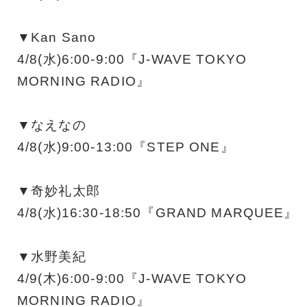
▼Kan Sano
4/8(水)6:00-9:00『J-WAVE TOKYO
MORNING RADIO』
▼なえなの
4/8(水)9:00-13:00『STEP ONE』
▼奇妙礼太郎
4/8(水)16:30-18:50『GRAND MARQUEE』
▼水野美紀
4/9(木)6:00-9:00『J-WAVE TOKYO
MORNING RADIO』