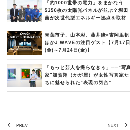
「約1000世帯の電力」をまかなう
5350枚の太陽光パネルが並ぶ？堀田
茜が次世代型エネルギー拠点を取材
青葉市子、山本彩、藤井隆×吉岡里帆
ほかJ-WAVEの注目ゲスト【7月17
(金)～7月24日(金)】
「もっと芸人を撮らなきゃ」──“写
家”加賀翔（かが屋）が女性写真家た
ちに魅せられた“表現の気合”
PREV
NEXT