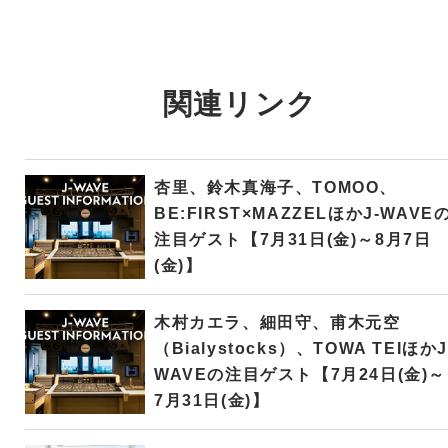
関連リンク
杏里、鈴木真海子、TOMOO、
BE:FIRST×MAZZELほかJ-WAVE
注目ゲスト【7月31日(金)～8月7日
(金)】
木村カエラ、細田守、甫木元空
（Bialystocks）、TOWA TEIほかJ
WAVEの注目ゲスト【7月24日(金)～
7月31日(金)】