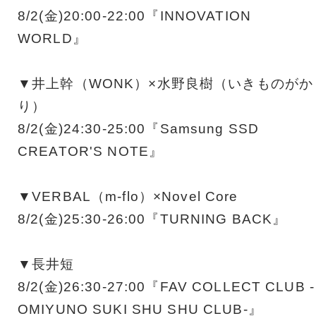
8/2(金)20:00-22:00『INNOVATION
WORLD』
▼井上幹（WONK）×水野良樹（いきものがか
り）
8/2(金)24:30-25:00『Samsung SSD
CREATOR'S NOTE』
▼VERBAL（m-flo）×Novel Core
8/2(金)25:30-26:00『TURNING BACK』
▼長井短
8/2(金)26:30-27:00『FAV COLLECT CLUB -
OMIYUNO SUKI SHU SHU CLUB-』