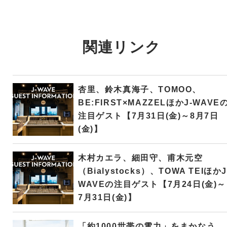
関連リンク
杏里、鈴木真海子、TOMOO、
BE:FIRST×MAZZELほかJ-WAVE
注目ゲスト【7月31日(金)～8月7日
(金)】
木村カエラ、細田守、甫木元空
（Bialystocks）、TOWA TEIほかJ
WAVEの注目ゲスト【7月24日(金)～
7月31日(金)】
「約1000世帯の電力」をまかなう