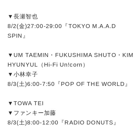
▼長瀬智也
8/2(金)27:00-29:00『TOKYO M.A.A.D
SPIN』
▼UM TAEMIN・FUKUSHIMA SHUTO・KIM
HYUNYUL（Hi-Fi Un!corn）
▼小林幸子
8/3(土)6:00-7:50『POP OF THE WORLD』
▼TOWA TEI
▼ファンキー加藤
8/3(土)8:00-12:00『RADIO DONUTS』