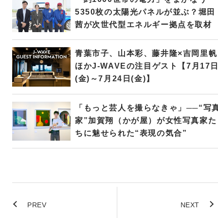
5350枚の太陽光パネルが並ぶ？堀田
茜が次世代型エネルギー拠点を取材
青葉市子、山本彩、藤井隆×吉岡里帆
ほかJ-WAVEの注目ゲスト【7月17
(金)～7月24日(金)】
「もっと芸人を撮らなきゃ」──“写
家”加賀翔（かが屋）が女性写真家た
ちに魅せられた“表現の気合”
PREV
NEXT