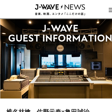
椎名林檎、佐野元春×亀田誠治、