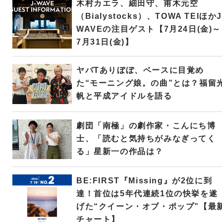
木村カエラ、細田守、甫木元空
（Bialystocks）、TOWA TEIほかJ
WAVEの注目ゲスト【7月24日(金)～
7月31日(金)】
ヤバTありぼぼ、ベースに目覚め
た“モーニング娘。の曲”とは？福留
帆と平成アイドルを語る
劇団「南極」の劇作家・こんにち博
士、「読むと気持ちがみなぎってく
る」星新一の作品は？
BE:FIRST『Missing』が2位に到
達！首位は5年代連続1位の快挙を遂
げた“クイーン・オブ・ポップ”【最
チャート】