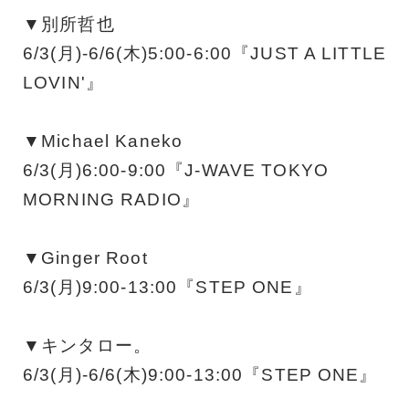
▼別所哲也
6/3(月)-6/6(木)5:00-6:00『JUST A LITTLE
LOVIN'』
▼Michael Kaneko
6/3(月)6:00-9:00『J-WAVE TOKYO
MORNING RADIO』
▼Ginger Root
6/3(月)9:00-13:00『STEP ONE』
▼キンタロー。
6/3(月)-6/6(木)9:00-13:00『STEP ONE』