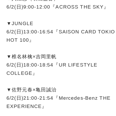
6/2(日)9:00-12:00『ACROSS THE SKY』
▼JUNGLE
6/2(日)13:00-16:54『SAISON CARD TOKIO
HOT 100』
▼椎名林檎×吉岡里帆
6/2(日)18:00-18:54『UR LIFESTYLE
COLLEGE』
▼佐野元春×亀田誠治
6/2(日)21:00-21:54『Mercedes-Benz THE
EXPERIENCE』