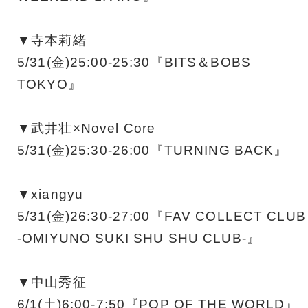
▼寺本莉緒
5/31(金)25:00-25:30『BITS＆BOBS
TOKYO』
▼武井壮×Novel Core
5/31(金)25:30-26:00『TURNING BACK』
▼xiangyu
5/31(金)26:30-27:00『FAV COLLECT CLUB
-OMIYUNO SUKI SHU SHU CLUB-』
▼中山秀征
6/1(土)6:00-7:50『POP OF THE WORLD』