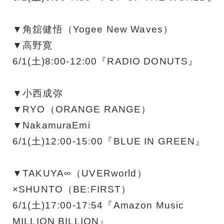
▼角舘健悟（Yogee New Waves）
▼高野寛
6/1(土)8:00-12:00『RADIO DONUTS』
▼小西成弥
▼RYO（ORANGE RANGE）
▼NakamuraEmi
6/1(土)12:00-15:00『BLUE IN GREEN』
▼TAKUYA∞（UVERworld）
×SHUNTO（BE:FIRST）
6/1(土)17:00-17:54『Amazon Music
MILLION BILLION』