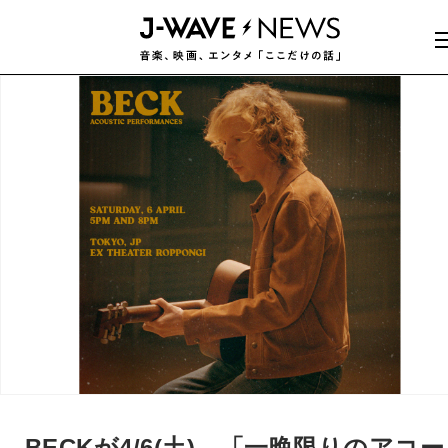
BECKが4/6(土)、「一晩限りのアコー