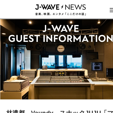
林遣都、Vaundy、スナックJUJU「