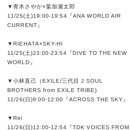
▼青木さやか×葉加瀬太郎
11/25(土)19:00-19:54『ANA WORLD AIR
CURRENT』
▼RIEHATA×SKY-HI
11/25(土)23:00-23:54『DIVE TO THE NEW
WORLD』
▼小林直己（EXILE/三代目 J SOUL
BROTHERS from EXILE TRIBE)
11/26(日)9:00-12:00『ACROSS THE SKY』
▼Rei
11/26(日)12:00-12:54『TDK VOICES FROM