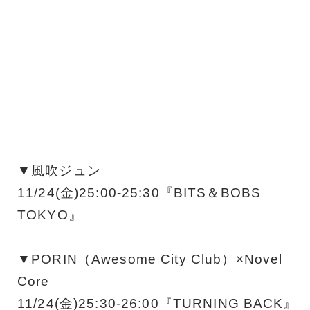
▼風吹ジュン
11/24(金)25:00-25:30『BITS＆BOBS
TOKYO』
▼PORIN（Awesome City Club）×Novel
Core
11/24(金)25:30-26:00『TURNING BACK』