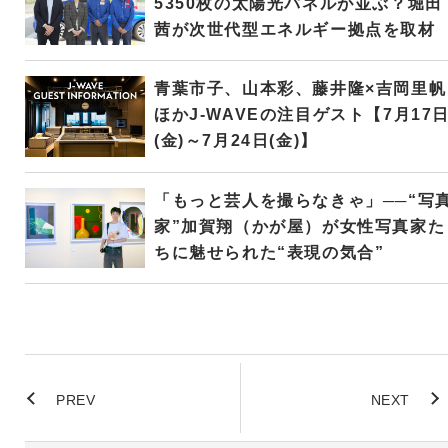
5350枚の太陽光パネルが並ぶ？堀田
茜が次世代型エネルギー拠点を取材
青葉市子、山本彩、藤井隆×吉岡里帆
ほかJ-WAVEの注目ゲスト【7月17
(金)～7月24日(金)】
「もっと芸人を撮らなきゃ」──“写
家”加賀翔（かが屋）が女性写真家た
ちに魅せられた“表現の気合”
PREV
NEXT