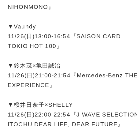
NIHONMONO』
▼Vaundy
11/26(日)13:00-16:54『SAISON CARD
TOKIO HOT 100』
▼鈴木茂×亀田誠治
11/26(日)21:00-21:54『Mercedes-Benz TH
EXPERIENCE』
▼桜井日奈子×SHELLY
11/26(日)22:00-22:54『J-WAVE SELECTIO
ITOCHU DEAR LIFE, DEAR FUTURE』