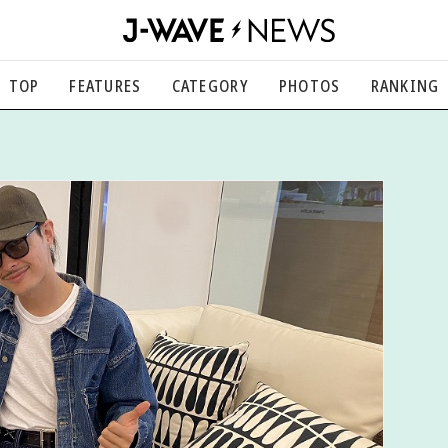
TOP
FEATURES
CATEGORY
PHOTOS
RANKING
音楽
楽曲の裏側から、こぼれ話まで
エンタメ
映画、芸能、舞台、スポーツなど
カルチャー
アート、文芸、マンガなど
ライフスタイル
食、健康、美容…暮らし豊かに
社会
国内、海外の気になるトピック