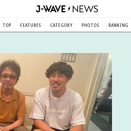
TOP
FEATURES
CATEGORY
PHOTOS
RANKING
音楽
楽曲の裏側から、こぼれ話まで
エンタメ
映画、芸能、舞台、スポーツなど
カルチャー
アート、文芸、マンガなど
ライフスタイル
食、健康、美容…暮らし豊かに
社会
国内、海外の気になるトピック