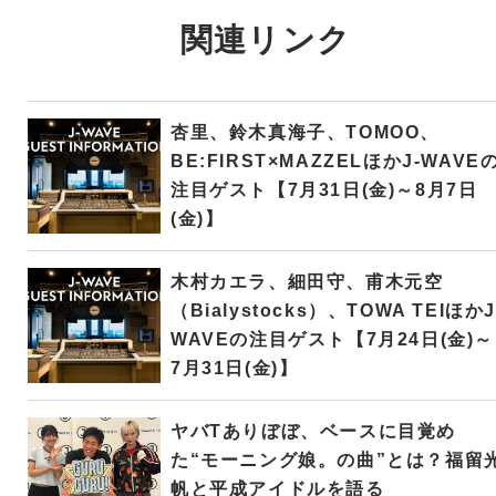
関連リンク
杏里、鈴木真海子、TOMOO、
BE:FIRST×MAZZELほかJ-WAVE
注目ゲスト【7月31日(金)～8月7日
(金)】
木村カエラ、細田守、甫木元空
（Bialystocks）、TOWA TEIほかJ
WAVEの注目ゲスト【7月24日(金)～
7月31日(金)】
ヤバTありぼぼ、ベースに目覚め
た“モーニング娘。の曲”とは？福留
帆と平成アイドルを語る