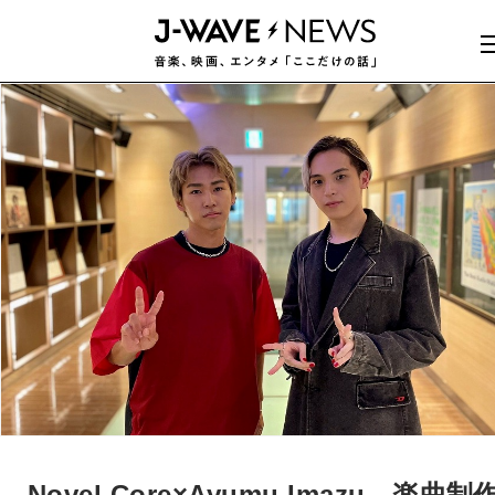
Novel Core×Ayumu Imazu、楽曲制