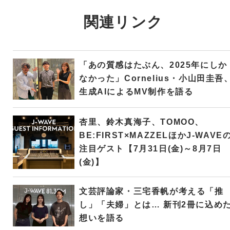
関連リンク
「あの質感はたぶん、2025年にしか
なかった」Cornelius・小山田圭吾
生成AIによるMV制作を語る
杏里、鈴木真海子、TOMOO、
BE:FIRST×MAZZELほかJ-WAVE
注目ゲスト【7月31日(金)～8月7日
(金)】
文芸評論家・三宅香帆が考える「推
し」「夫婦」とは… 新刊2冊に込め
想いを語る