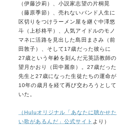
（伊藤沙莉）、小説家志望の片桐晃
（藤原季節）、売れないバンド⼈生に
区切りをつけラーメン屋を継ぐ中澤悠
斗（上杉柊平）、⼈気アイドルのモノ
マネに活路を見出した島田まさみ（前
田敦子）、そして17歳だった彼らに
27歳という年齢を刻んだ元英語教師の
望月かおり（田中麗奈）。27歳だった
先⽣と27歳になった生徒たちの運命が
10年の歳月を経て再び交わろうとして
いた。
（Huluオリジナル「あなたに聴かせた
い歌があるんだ」公式サイト
より）