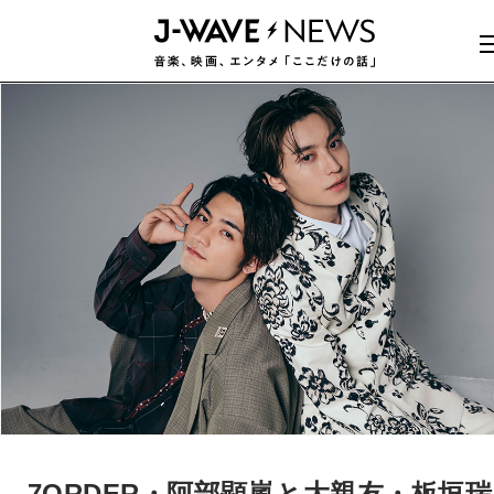
7ORDER・阿部顕嵐と大親友・板垣瑞