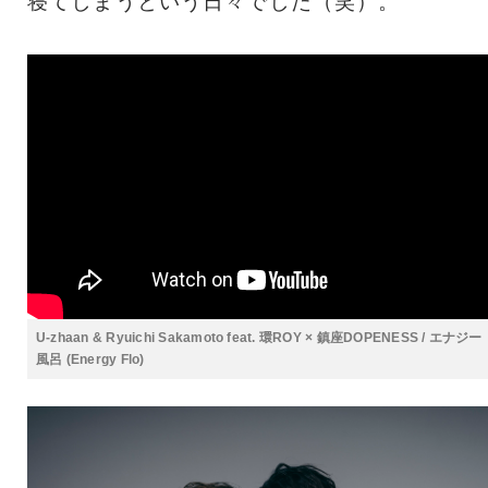
寝てしまうという日々でした（笑）。
U-zhaan & Ryuichi Sakamoto feat. 環ROY × 鎮座DOPENESS / エナジー
風呂 (Energy Flo)