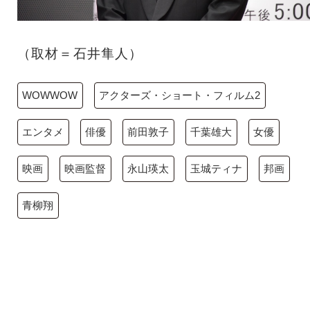
（取材＝石井隼人）
WOWWOW
アクターズ・ショート・フィルム2
エンタメ
俳優
前田敦子
千葉雄大
女優
映画
映画監督
永山瑛太
玉城ティナ
邦画
青柳翔