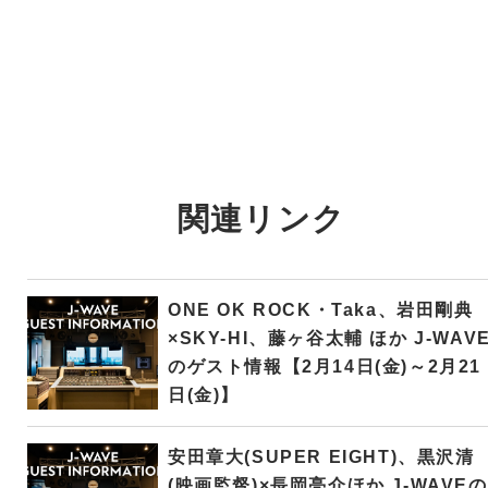
関連リンク
ONE OK ROCK・Taka、岩田剛典
×SKY-HI、藤ヶ谷太輔 ほか J-WAV
のゲスト情報【2月14日(金)～2月21
日(金)】
安田章大(SUPER EIGHT)、黒沢清
(映画監督)×長岡亮介ほか J-WAVEの