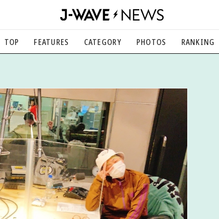
TOP
FEATURES
CATEGORY
PHOTOS
RANKING
音楽
楽曲の裏側から、こぼれ話まで
エンタメ
映画、芸能、舞台、スポーツなど
カルチャー
アート、文芸、マンガなど
ライフスタイル
食、健康、美容…暮らし豊かに
社会
国内、海外の気になるトピック