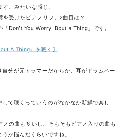
ます、みたいな感じ。
影響を受けたピアノリフ、2曲目は？
t You Worry 'Bout a Thing』です。
 'Bout A Thing』を聴く】
り自分が元ドラマーだからか、耳がドラムベー
中して聴くっていうのがなかなか新鮮で楽し
アノの曲も多いし、そもそもピアノ入りの曲も
ようか悩んだくらいですね。