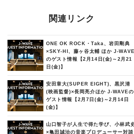
関連リンク
ONE OK ROCK・Taka、岩田剛典
×SKY-HI、藤ヶ谷太輔 ほか J-WAV
のゲスト情報【2月14日(金)～2月21
日(金)】
安田章大(SUPER EIGHT)、黒沢清
(映画監督)×長岡亮介ほか J-WAVEの
ゲスト情報【2月7日(金)～2月14日
(金)】
山口智子が人生で得た学び、小林武
×亀田誠治の音楽プロデューサー対談