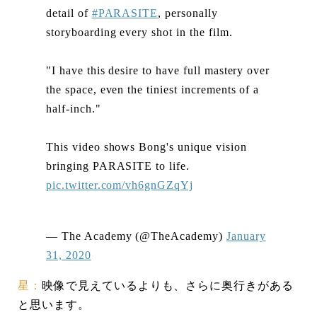
detail of
#PARASITE
, personally
storyboarding every shot in the film.
"I have this desire to have full mastery over
the space, even the tiniest increments of a
half-inch."
This video shows Bong's unique vision
bringing PARASITE to life.
pic.twitter.com/vh6gnGZqYj
— The Academy (@TheAcademy)
January
31, 2020
星：
映像で見えているよりも、さらに奥行きがある
と思います。