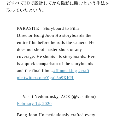
どすべて3Dで設計してから撮影に臨むという手法を
取っていたという。
PARASITE - Storyboard to Film
Director Bong Joon Ho storyboards the
entire film before he rolls the camera. He
does not shoot master shots or any
coverage. He shoots his storyboards. Here
is a quick comparison of the storyboards
and the final film...
#filmmaking
#craft
pic.twitter.com/Yga13q9KKH
— Vashi Nedomansky, ACE (@vashikoo)
February 14, 2020
Bong Joon Ho meticulously crafted every