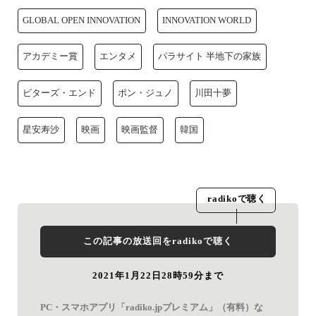
GLOBAL OPEN INNOVATION
INNOVATION WORLD
アカデミー賞
エンタメ
パラサイト 半地下の家族
ビターズ・エンド
ポン・ジュノ
川田十夢
星安寿沙
映画
映画監督
韓国
radiko
で聴く
この記事の放送回を
radiko
で聴く
2021年1月22日28時59分まで
PC・スマホアプリ「radiko.jpプレミアム」（有料）な