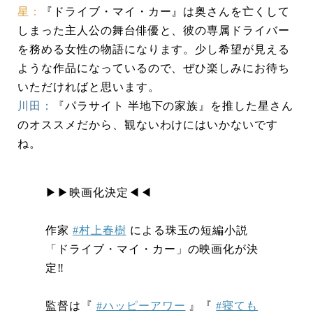
星：
『ドライブ・マイ・カー』は奥さんを亡くして
しまった主人公の舞台俳優と、彼の専属ドライバー
を務める女性の物語になります。少し希望が見える
ような作品になっているので、ぜひ楽しみにお待ち
いただければと思います。
川田：
『パラサイト 半地下の家族』を推した星さん
のオススメだから、観ないわけにはいかないです
ね。
▶︎▶︎映画化決定◀︎◀︎
作家
#村上春樹
による珠玉の短編小説
「ドライブ・マイ・カー」の映画化が決
定‼️
監督は『
#ハッピーアワー
』『
#寝ても