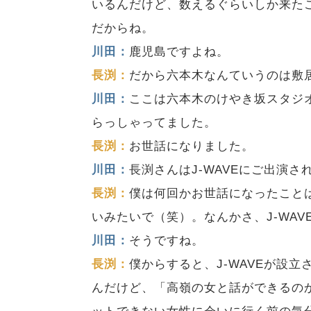
いるんだけど、数えるぐらいしか来た
だからね。
川田：
鹿児島ですよね。
長渕：
だから六本木なんていうのは敷
川田：
ここは六本木のけやき坂スタジ
らっしゃってました。
長渕：
お世話になりました。
川田：
長渕さんはJ-WAVEにご出演
長渕：
僕は何回かお世話になったこと
いみたいで（笑）。なんかさ、J-WA
川田：
そうですね。
長渕：
僕からすると、J-WAVEが設立
んだけど、「高嶺の女と話ができるの