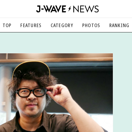
TOP
FEATURES
CATEGORY
PHOTOS
RANKING
音楽
楽曲の裏側から、こぼれ話まで
エンタメ
映画、芸能、舞台、スポーツなど
カルチャー
アート、文芸、マンガなど
ライフスタイル
食、健康、美容…暮らし豊かに
社会
国内、海外の気になるトピック