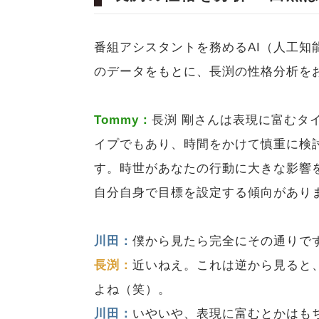
番組アシスタントを務めるAI（人工知
のデータをもとに、長渕の性格分析を
Tommy：
長渕 剛さんは表現に富むタ
イプでもあり、時間をかけて慎重に検
す。時世があなたの行動に大きな影響
自分自身で目標を設定する傾向があり
川田：
僕から見たら完全にその通りで
長渕：
近いねえ。これは逆から見ると
よね（笑）。
川田：
いやいや、表現に富むとかはも