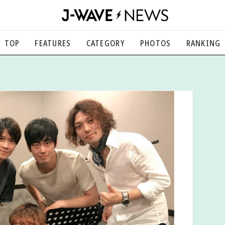
TOP
FEATURES
CATEGORY
PHOTOS
RANKING
音楽
楽曲の裏側から、こぼれ話まで
エンタメ
映画、芸能、舞台、スポーツなど
カルチャー
アート、文芸、マンガなど
ライフスタイル
食、健康、美容…暮らし豊かに
社会
国内、海外の気になるトピック