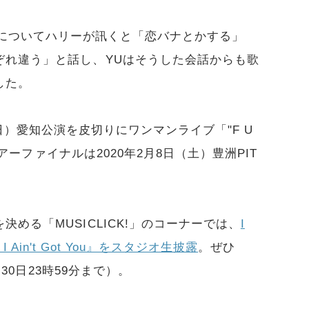
ys.の日常についてハリーが訊くと「恋バナとかする」
ぞれ違う」と話し、YUはそうした会話からも歌
した。
月22日（日）愛知公演を皮切りにワンマンライブ「"F U
ツアーファイナルは2020年2月8日（土）豊洲PIT
める「MUSICLICK!」のコーナーでは、
I
s『If I Ain't Got You』をスタジオ生披露
。ぜひ
月30日23時59分まで）。